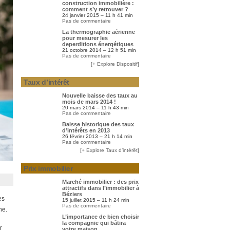
construction immobilière :
comment s’y retrouver ?
24 janvier 2015 – 11 h 41 min
Pas de commentaire
La thermographie aérienne
pour mesurer les
deperditions énergétiques
21 octobre 2014 – 12 h 51 min
Pas de commentaire
[+ Explore Dispositif]
Taux d’intérêt
Nouvelle baisse des taux au
mois de mars 2014 !
20 mars 2014 – 11 h 43 min
Pas de commentaire
Baisse historique des taux
d’intérêts en 2013
26 février 2013 – 21 h 14 min
Pas de commentaire
[+ Explore Taux d’intérêt]
Prix immobilier
Marché immobilier : des prix
attractifs dans l’immobilier à
Béziers
es
15 juillet 2015 – 11 h 24 min
Pas de commentaire
ne.
L’importance de bien choisir
la compagnie qui bâtira
r
votre maison