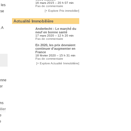
16 mars 2015 – 20 h 07 min
 les
Pas de commentaire
 se
[+ Explore Prix immobilier]
Actualité Immobilière
 A
Anderlecht : Le marché du
neuf en bonne santé
17 mars 2020 – 12 h 20 min
Pas de commentaire
En 2020, les prix devraient
continuer d’augmenter en
France
18 février 2020 – 15 h 31 min
Pas de commentaire
[+ Explore Actualité Immobilière]
ionne
er
ons
lier
e
e