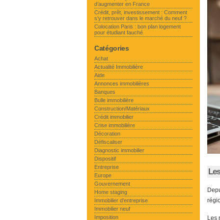
d’augmenter en France
Crédit, prêt, investissement : Comment
s’y retrouver dans le marché du neuf ?
Colocation Paris : bon plan logement
pour étudiant fauché
Catégories
Achat
Actualité Immobilière
Aide
Annonces immobilières
Banques
Bulle immobilière
Construction/Matériaux
Crédit immobilier
Crise immobilière
Décoration
Défiscaliser
Diagnostic immobilier
Dispositif
Entreprise
Les
Europe
Gouvernement
Depu
Home staging
régi
Immobilier d'entreprise
Immobilier neuf
Imposition
Les 