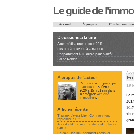
Le guide de l'immob
Accueil
À propos
Contactez-nou
Dicussions à la une
Alger médina prévue pour 2011
Les prix à nouveau à la hausse
L'appartement à 15 euros pour bientôt?
Loi de Robien
Accu
En 
À propos de l'auteur
Cet article a été posté par
18 f
matthieu
le 18 février
2020 à 15 h 31 min dans
la catégorie
Actualité
Le m
Immobilière
.
2014
10,4
Articles récents
situ
Travaux d’électricité : Comment tout
reprendre à 0 ?
gran
Anderlecht : Le marché du neuf en bonne
santé
En 2020, les prix devraient continuer