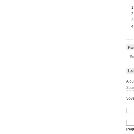
Par
Sc
La
Ajou
Sous
Soye
(req