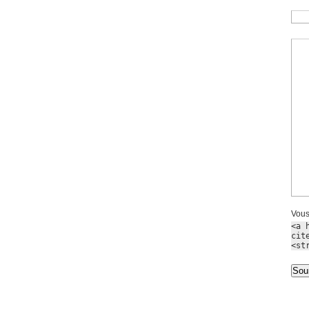
Vous
<a 
cit
<st