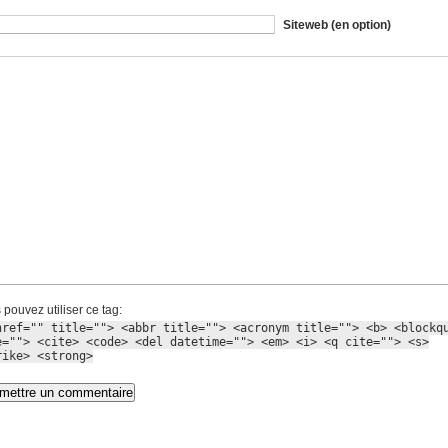
Siteweb (en option)
 pouvez utiliser ce tag:
href="" title=""> <abbr title=""> <acronym title=""> <b> <blockq
e=""> <cite> <code> <del datetime=""> <em> <i> <q cite=""> <s>
rike> <strong>