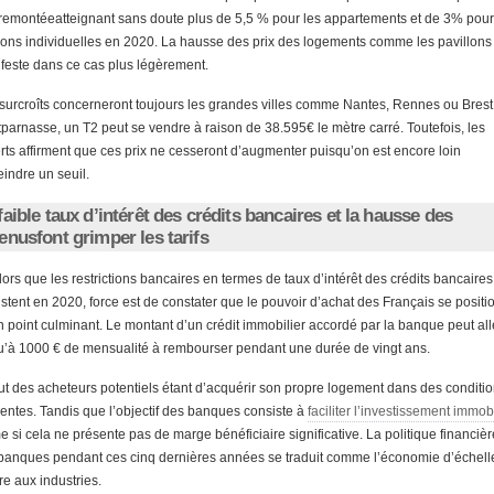
remontéeatteignant sans doute plus de 5,5 % pour les appartements et de 3% pour
ons individuelles en 2020. La hausse des prix des logements comme les pavillons
feste dans ce cas plus légèrement.
surcroîts concerneront toujours les grandes villes comme Nantes, Rennes ou Brest.
parnasse, un T2 peut se vendre à raison de 38.595€ le mètre carré. Toutefois, les
rts affirment que ces prix ne cesseront d’augmenter puisqu’on est encore loin
eindre un seuil.
faible taux d’intérêt des crédits bancaires et la hausse des
enusfont grimper les tarifs
lors que les restrictions bancaires en termes de taux d’intérêt des crédits bancaires
istent en 2020, force est de constater que le pouvoir d’achat des Français se posit
n point culminant. Le montant d’un crédit immobilier accordé par la banque peut all
u’à 1000 € de mensualité à rembourser pendant une durée de vingt ans.
ut des acheteurs potentiels étant d’acquérir son propre logement dans des conditi
entes. Tandis que l’objectif des banques consiste à
faciliter l’investissement immobi
 si cela ne présente pas de marge bénéficiaire significative. La politique financièr
banques pendant ces cinq dernières années se traduit comme l’économie d’échell
re aux industries.