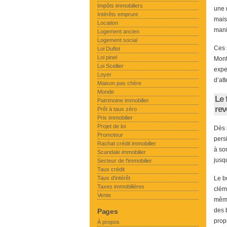
Impôts immobiliers
une 
Intérêts emprunt
mais
Location
mani
Logement ancien
Logement social
Ces 
Loi Duflot
Loi pinel
Mont
Loi Scellier
expe
Loyer
d’att
Maison pas chère
Monde
Le 
Patrimoine immobilier
rev
Prêt à taux zéro
Prix immobilier
Projet de loi
Dès 
Promoteur
pers
Rachat crédit immobilier
à so
Scandale immobilier
jusq
Secteur de l'immobilier
Taux crédit
Taux d'intérêt
Le b
Taxes immobilières
clém
Vente
même
des 
Pages
prop
À propos