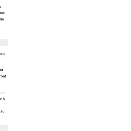
s
même
 de
iens
nt
ront
ura
ie à
 au