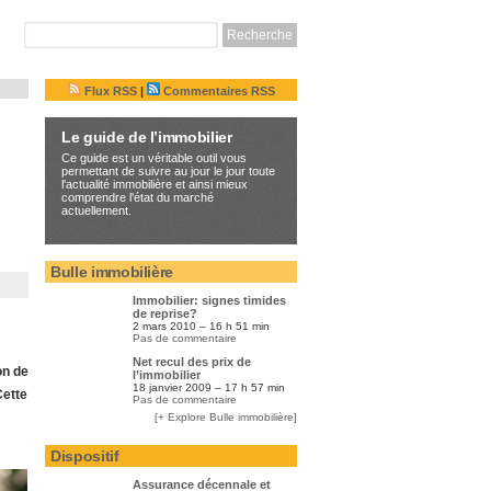
Flux RSS
|
Commentaires RSS
Le guide de l’immobilier
Ce guide est un véritable outil vous
permettant de suivre au jour le jour toute
l'actualité immobilière et ainsi mieux
comprendre l'état du marché
actuellement.
Bulle immobilière
Immobilier: signes timides
de reprise?
2 mars 2010 – 16 h 51 min
Pas de commentaire
Net recul des prix de
on de
l’immobilier
18 janvier 2009 – 17 h 57 min
Cette
Pas de commentaire
[+ Explore Bulle immobilière]
Dispositif
Assurance décennale et