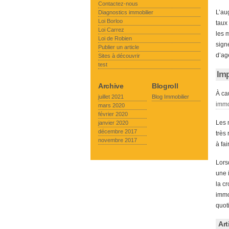
Contactez-nous
L’au
Diagnostics immobilier
Loi Borloo
taux
Loi Carrez
les 
Loi de Robien
sign
Publier un article
d’ag
Sites à découvrir
test
Imp
Archive
Blogroll
À ca
juillet 2021
Blog Immobilier
immo
mars 2020
février 2020
Les 
janvier 2020
décembre 2017
très
novembre 2017
à fai
Lors
une 
la c
immo
quot
Art