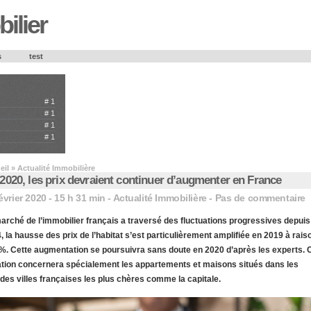
ilier
s
test
#
1
#
1
#
1
#
1
eil
»
Actualité Immobilière
2020, les prix devraient continuer d’augmenter en France
évrier 2020 - 15 h 31 min -
Actualité Immobilière
-
Pas de commentaire
arché de l’immobilier français a traversé des fluctuations progressives depuis
, la hausse des prix de l’habitat s’est particulièrement amplifiée en 2019 à rais
%. Cette augmentation se poursuivra sans doute en 2020 d’après les experts. 
ation concernera spécialement les appartements et maisons situés dans les
des villes françaises les plus chères comme la capitale.