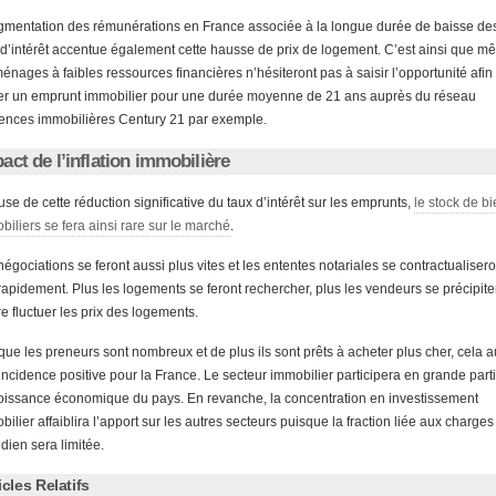
gmentation des rémunérations en France associée à la longue durée de baisse de
 d’intérêt accentue également cette hausse de prix de logement. C’est ainsi que 
ménages à faibles ressources financières n’hésiteront pas à saisir l’opportunité afin
er un emprunt immobilier pour une durée moyenne de 21 ans auprès du réseau
ences immobilières Century 21 par exemple.
act de l’inflation immobilière
use de cette réduction significative du taux d’intérêt sur les emprunts,
le stock de b
biliers se fera ainsi rare sur le marché
.
négociations se feront aussi plus vites et les ententes notariales se contractualisero
 rapidement. Plus les logements se feront rechercher, plus les vendeurs se précipite
re fluctuer les prix des logements.
que les preneurs sont nombreux et de plus ils sont prêts à acheter plus cher, cela a
incidence positive pour la France. Le secteur immobilier participera en grande part
roissance économique du pays. En revanche, la concentration en investissement
bilier affaiblira l’apport sur les autres secteurs puisque la fraction liée aux charges
idien sera limitée.
icles Relatifs