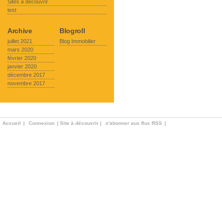
Sites à découvrir
test
Archive
Blogroll
juillet 2021
Blog Immobilier
mars 2020
février 2020
janvier 2020
décembre 2017
novembre 2017
Accueil
|
Connexion
|
Site à découvrir
|
s'abonner aux flux RSS
|