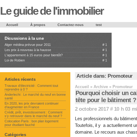
Le guide de l'immobilier
Accueil
À propos
Contactez-nous
test
Dicussions à la une
Alger médina prévue pour 2011
#
1
Les prix à nouveau à la hausse
#
1
L'appartement à 15 euros pour bientôt?
#
1
Loi de Robien
#
1
Article dans:
Promoteur
Articles récents
Travaux d’électricité : Comment tout
Accueil
» Archive » Promoteur
reprendre à 0 ?
Pourquoi choisir un ca
Anderlecht : Le marché du neuf en bonne
santé
tête pour le bâtiment ?
En 2020, les prix devraient continuer
d’augmenter en France
2 octobre 2017 # 10 h 03 m
Crédit, prêt, investissement : Comment
s’y retrouver dans le marché du neuf ?
Les professionnels du bâtiment 
Colocation Paris : bon plan logement
Toutefois, il y a actuellement 
pour étudiant fauché
domaine. Le recours aux cha
Catégories