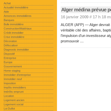
Achat
Actualité Immobilière
Alger médina prévue p
Aide
Annonces immobilières
16 janvier 2009 # 17 h 18 
Banques
ALGER (AFP) — Alger devrait d
Bulle immobilière
Construction/Matériaux
véritable cité des affaires, bap
Crédit immobilier
l’impulsion d’un investisseur a
Crise immobilière
promouvoir …
Décoration
Défiscaliser
Diagnostic immobilier
Dispositif
Entreprise
Europe
Gouvernement
Home staging
Immobilier d'entreprise
Immobilier neuf
Imposition
Impôts immobiliers
Intérêts emprunt
Location
Logement ancien
Logement social
Loi Duflot