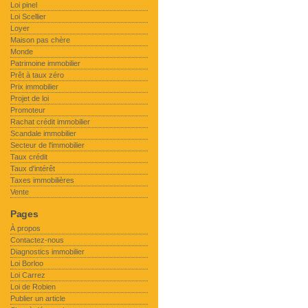
Loi pinel
Loi Scellier
Loyer
Maison pas chère
Monde
Patrimoine immobilier
Prêt à taux zéro
Prix immobilier
Projet de loi
Promoteur
Rachat crédit immobilier
Scandale immobilier
Secteur de l'immobilier
Taux crédit
Taux d'intérêt
Taxes immobilières
Vente
Pages
À propos
Contactez-nous
Diagnostics immobilier
Loi Borloo
Loi Carrez
Loi de Robien
Publier un article