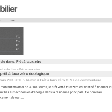
ilier
s
test
#
1
#
1
#
1
#
1
icle dans:
Prêt à taux zéro
eil
» Archive » Prêt à taux zéro
prêt à taux zéro écologique
mars 2009 # 11 h 44 min #
Prêt à taux zéro
#
Pas de commentaire
 montant maximal de 30.000 euros, le prêt vert à taux zéro est destiné à financer le
aux liés aux économies d’énergie dans la résidence principale. Ce nouveau
ncement devrait …