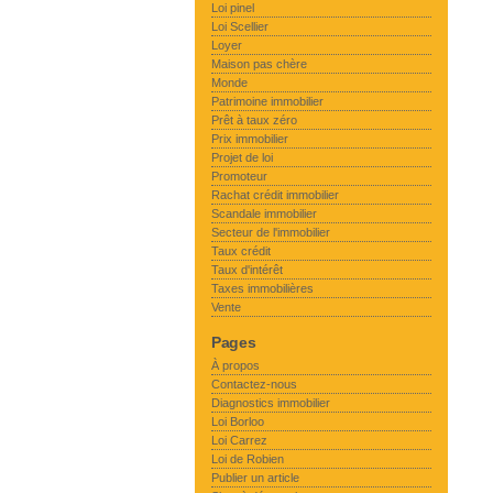
Loi pinel
Loi Scellier
Loyer
Maison pas chère
Monde
Patrimoine immobilier
Prêt à taux zéro
Prix immobilier
Projet de loi
Promoteur
Rachat crédit immobilier
Scandale immobilier
Secteur de l'immobilier
Taux crédit
Taux d'intérêt
Taxes immobilières
Vente
Pages
À propos
Contactez-nous
Diagnostics immobilier
Loi Borloo
Loi Carrez
Loi de Robien
Publier un article