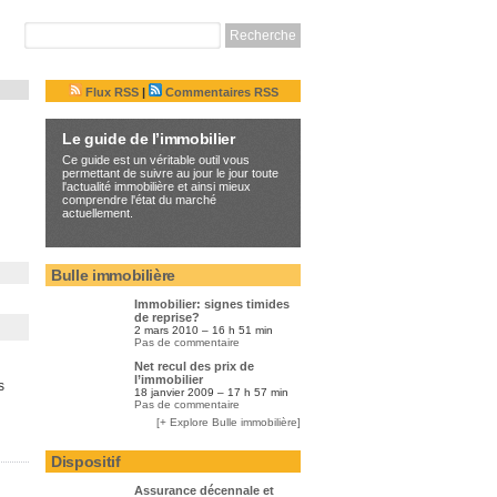
Flux RSS
|
Commentaires RSS
Le guide de l’immobilier
Ce guide est un véritable outil vous
permettant de suivre au jour le jour toute
l'actualité immobilière et ainsi mieux
comprendre l'état du marché
actuellement.
Bulle immobilière
Immobilier: signes timides
de reprise?
2 mars 2010 – 16 h 51 min
Pas de commentaire
Net recul des prix de
l’immobilier
s
18 janvier 2009 – 17 h 57 min
Pas de commentaire
[+ Explore Bulle immobilière]
Dispositif
Assurance décennale et