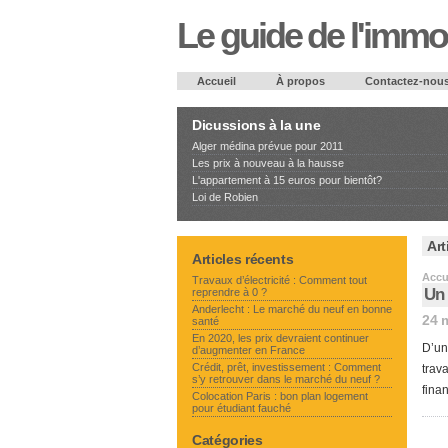
Le guide de l'immob
Accueil
À propos
Contactez-nou
Dicussions à la une
Alger médina prévue pour 2011
Les prix à nouveau à la hausse
L'appartement à 15 euros pour bientôt?
Loi de Robien
Art
Articles récents
Accu
Travaux d’électricité : Comment tout
Un 
reprendre à 0 ?
Anderlecht : Le marché du neuf en bonne
24 
santé
En 2020, les prix devraient continuer
D’un
d’augmenter en France
Crédit, prêt, investissement : Comment
trav
s’y retrouver dans le marché du neuf ?
fina
Colocation Paris : bon plan logement
pour étudiant fauché
Catégories