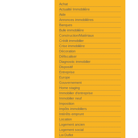
Achat
Actualité Immobilière
Aide
Annonces immobilières
Banques
Bulle immobilière
Construction/Matériaux
Crédit immobilier
Crise immobilière
Décoration
Défiscaliser
Diagnostic immobilier
Dispositif
Entreprise
Europe
Gouvernement
Home staging
Immobilier d'entreprise
Immobilier neuf
Imposition
Impôts immobiliers
Intérêts emprunt
Location
Logement ancien
Logement social
Loi Duflot