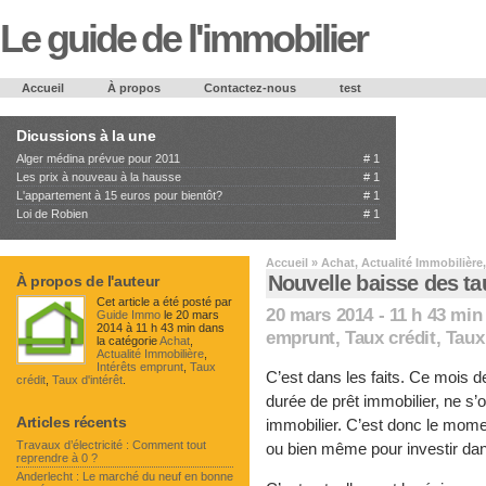
Le guide de l'immobilier
Accueil
À propos
Contactez-nous
test
Dicussions à la une
Alger médina prévue pour 2011
#
1
Les prix à nouveau à la hausse
#
1
L'appartement à 15 euros pour bientôt?
#
1
Loi de Robien
#
1
Accueil
»
Achat
,
Actualité Immobilière
Nouvelle baisse des ta
À propos de l'auteur
Cet article a été posté par
20 mars 2014 - 11 h 43 min
Guide Immo
le 20 mars
2014 à 11 h 43 min dans
emprunt
,
Taux crédit
,
Taux 
la catégorie
Achat
,
Actualité Immobilière
,
Intérêts emprunt
,
Taux
C’est dans les faits. Ce mois 
crédit
,
Taux d'intérêt
.
durée de prêt immobilier, ne s’
Articles récents
immobilier. C’est donc le mome
Travaux d’électricité : Comment tout
ou bien même pour investir dans 
reprendre à 0 ?
Anderlecht : Le marché du neuf en bonne