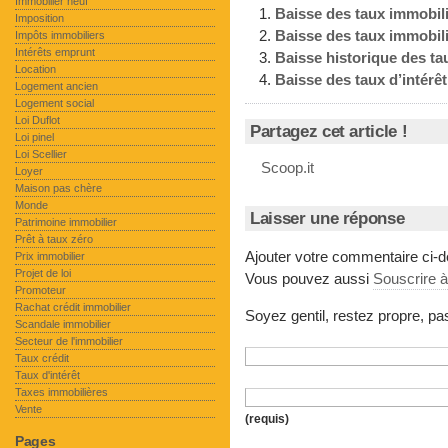
Immobilier neuf
Baisse des taux immobili
Imposition
Baisse des taux immobil
Impôts immobiliers
Intérêts emprunt
Baisse historique des ta
Location
Baisse des taux d’intérê
Logement ancien
Logement social
Loi Duflot
Partagez cet article !
Loi pinel
Loi Scellier
Scoop.it
Loyer
Maison pas chère
Monde
Laisser une réponse
Patrimoine immobilier
Prêt à taux zéro
Ajouter votre commentaire ci-
Prix immobilier
Projet de loi
Vous pouvez aussi
Souscrire 
Promoteur
Rachat crédit immobilier
Soyez gentil, restez propre, p
Scandale immobilier
Secteur de l'immobilier
Taux crédit
Taux d'intérêt
Taxes immobilières
Vente
(requis)
Pages