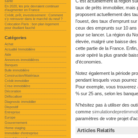
C’est actuellement la région su
santé
En 2020, les prix devraient continuer
taux de prêts immobilier, mais
d’augmenter en France
proposent actuellement des ta
Crédit, prêt, investissement : Comment
s’y retrouver dans le marché du neuf ?
l’ouest, des taux d’emprunt su
Colocation Paris : bon plan logement
ceux des emprunts sur 10 ans 
pour étudiant fauché
pour se lancer. La région du N
Catégories
élevée, malgré une baisse des
Achat
cette partie de la France. Enfin
Actualité Immobilière
avoir opéré la plus grande ba
Aide
Annonces immobilières
d’économies.
Banques
Bulle immobilière
Notez également la période pro
Construction/Matériaux
pendant lesquels vous pourrez
Crédit immobilier
Crise immobilière
Pour exemple, vous trouverez a
Décoration
% sur 25 ans, selon les banqu
Défiscaliser
Diagnostic immobilier
N’hésitez pas à utiliser des outi
Dispositif
comme
simulationdepretimmob
Entreprise
Europe
paramètres de votre projet d’ac
Gouvernement
Home staging
Articles Relatifs
Immobilier d'entreprise