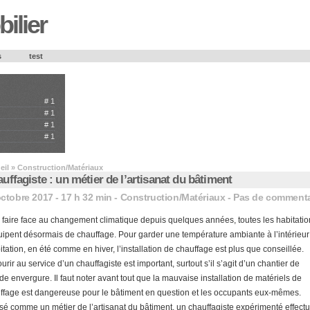
ilier
s
test
#
1
#
1
#
1
#
1
eil
»
Construction/Matériaux
uffagiste : un métier de l’artisanat du bâtiment
ctobre 2017 - 17 h 32 min -
Construction/Matériaux
-
Pas de commenta
 faire face au changement climatique depuis quelques années, toutes les habitatio
uipent désormais de chauffage. Pour garder une température ambiante à l’intérieur
bitation, en été comme en hiver, l’installation de chauffage est plus que conseillée.
rir au service d’un chauffagiste est important, surtout s’il s’agit d’un chantier de
de envergure. Il faut noter avant tout que la mauvaise installation de matériels de
ffage est dangereuse pour le bâtiment en question et les occupants eux-mêmes.
sé comme un métier de l’artisanat du bâtiment, un chauffagiste expérimenté effect