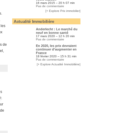
16 mars 2015 – 20 h 07 min
Pas de commentaire
[+ Explore Prix immobilier]
s.
,
Actualité Immobilière
 les
Anderlecht : Le marché du
ux
neuf en bonne santé
17 mars 2020 – 12 h 20 min
Pas de commentaire
ls de
En 2020, les prix devraient
continuer d’augmenter en
el,
France
18 février 2020 – 15 h 31 min
Pas de commentaire
[+ Explore Actualité Immobilière]
us
r
.
ur
 de