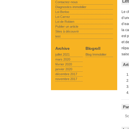
Les
Contactez-nous
Diagnostics immobilier
Le c
Loi Borloo
Loi Carrez
d’un
Loi de Robien
d’ea
Publier un article
la c
Sites à découvrir
est 
test
et d
Archive
Blogroll
répar
sais
juillet 2021
Blog Immobilier
mars 2020
Art
février 2020
janvier 2020
décembre 2017
novembre 2017
Par
Sc