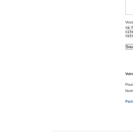
Vous
<a 
cit
<st
Votr
Pour
Nom
Part