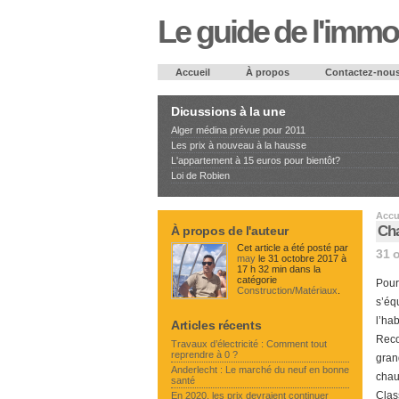
Le guide de l'immob
Accueil
À propos
Contactez-nou
Dicussions à la une
Alger médina prévue pour 2011
Les prix à nouveau à la hausse
L'appartement à 15 euros pour bientôt?
Loi de Robien
Accu
Cha
À propos de l'auteur
Cet article a été posté par
31 o
may
le 31 octobre 2017 à
17 h 32 min dans la
catégorie
Pour
Construction/Matériaux
.
s’éq
l’ha
Articles récents
Recou
Travaux d’électricité : Comment tout
reprendre à 0 ?
gran
Anderlecht : Le marché du neuf en bonne
chau
santé
Clas
En 2020, les prix devraient continuer