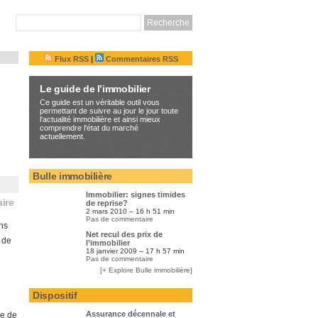
Flux RSS
|
Commentaires RSS
Le guide de l’immobilier
Ce guide est un véritable outil vous
permettant de suivre au jour le jour toute
l'actualité immobilière et ainsi mieux
comprendre l'état du marché
actuellement.
Bulle immobilière
Immobilier: signes timides
ire
de reprise?
2 mars 2010 – 16 h 51 min
Pas de commentaire
ns
Net recul des prix de
 de
l’immobilier
18 janvier 2009 – 17 h 57 min
Pas de commentaire
[+ Explore Bulle immobilière]
Dispositif
Assurance décennale et
ue de