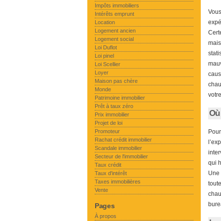
Impôts immobiliers
Vous
Intérêts emprunt
expér
Location
Logement ancien
Cert
Logement social
mais 
Loi Duflot
stat
Loi pinel
mauv
Loi Scellier
Loyer
caus
Maison pas chère
chau
Monde
votr
Patrimoine immobilier
Prêt à taux zéro
Où 
Prix immobilier
Projet de loi
Promoteur
Pour
Rachat crédit immobilier
l’ex
Scandale immobilier
inte
Secteur de l'immobilier
qui 
Taux crédit
Une 
Taux d'intérêt
Taxes immobilières
tout
Vente
chau
bure
Pages
À propos