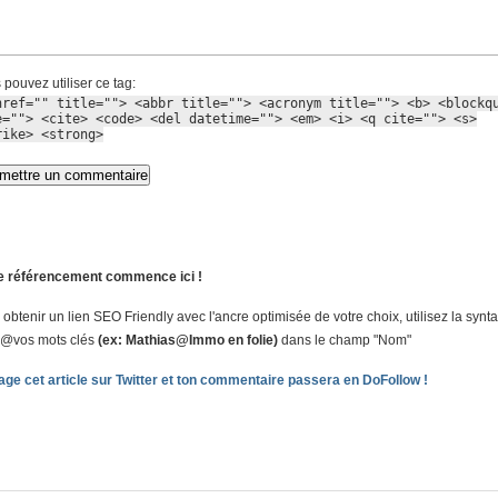
 pouvez utiliser ce tag:
href="" title=""> <abbr title=""> <acronym title=""> <b> <blockq
e=""> <cite> <code> <del datetime=""> <em> <i> <q cite=""> <s>
rike> <strong>
e référencement commence ici !
 obtenir un lien SEO Friendly avec l'ancre optimisée de votre choix, utilisez la synt
@vos mots clés
(ex: Mathias@Immo en folie)
dans le champ "Nom"
age cet article sur Twitter et ton commentaire passera en DoFollow !