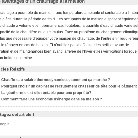
 avantages d’un chauffage à la maison
hauffage a pour rôle de maintenir une température ambiante et confortable à l’intér
e pièce durant la période de froid. Les occupants de la maison disposent égalemen
u chaude à volonté et en permanence. Toutefois, la quantité d’eau chaude varie se
apacité de la chaudière ou du cumulus. Face au problème du changement climatique
plus que nécessaire d’équiper votre maison de chauffage, de l’entretenir régulière
e le rénover en cas de besoin. Et n’oubliez pas d’effectuer les petits travaux de
ation et de maintenances bien avant l’arrivée de l’hiver et les vérifications lorsque 
on froide se termine.
icles Relatifs
Chauffe-eau solaire thermodynamique, comment ça marche ?
Pourquoi choisir un cabinet de recrutement chasseur de tête pour le bâtiment
La géothermie est-elle rentable pour une propriété?
Comment faire une économie d’énergie dans sa maison ?
tagez cet article !
oop.it