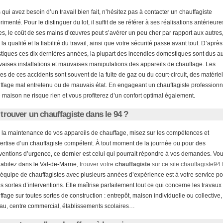
 qui avez besoin d’un travail bien fait, n’hésitez pas à contacter un chauffagiste
imenté. Pour le distinguer du lot, il suffit de se référer à ses réalisations antérieure
es, le coût de ses mains d’œuvres peut s’avérer un peu cher par rapport aux autres
la qualité et la fiabilité du travail, ainsi que votre sécurité passe avant tout. D’après
istiques ces dix dernières années, la plupart des incendies domestiques sont dus a
aises installations et mauvaises manipulations des appareils de chauffage. Les
es de ces accidents sont souvent de la fuite de gaz ou du court-circuit, des matérie
ffage mal entretenu ou de mauvais état. En engageant un chauffagiste professionn
e maison ne risque rien et vous profiterez d’un confort optimal également.
trouver un chauffagiste dans le 94 ?
 la maintenance de vos appareils de chauffage, misez sur les compétences et
pertise d’un chauffagiste compétent. À tout moment de la journée ou pour des
rventions d’urgence, ce dernier est celui qui pourrait répondre à vos demandes. Vo
habitez dans le Val-de-Marne,
trouver votre
chauffagiste
sur ce site chauffagiste94.f
équipe de chauffagistes avec plusieurs années d’expérience est à votre service po
es sortes d’interventions. Elle maîtrise parfaitement tout ce qui concerne les travaux
ffage sur toutes sortes de construction : entrepôt, maison individuelle ou collective,
au, centre commercial, établissements scolaires…