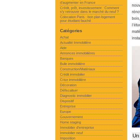
d’augmenter en France
nouv
Crédit, prêt, investissement : Comment
s’y retrouver dans le marché du neuf ?
réno
Colocation Paris : bon plan logement
bois
pour étudiant fauché
l’ét
Catégories
maté
Achat
insta
Actualité Immobilière
Aide
Annonces immobilières
Banques
Bulle immobilière
Construction/Matériaux
Crédit immobilier
Crise immobilière
Décoration
Défiscaliser
Diagnostic immobilier
Dispositif
Entreprise
Europe
Gouvernement
Home staging
Immobilier d'entreprise
Immobilier neuf
Un 
Imposition