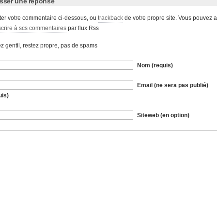
isser une réponse
ter votre commentaire ci-dessous, ou
trackback
de votre propre site. Vous pouvez a
crire à scs commentaires
par flux Rss
z gentil, restez propre, pas de spams
Nom (requis)
Email (ne sera pas publié)
uis)
Siteweb (en option)