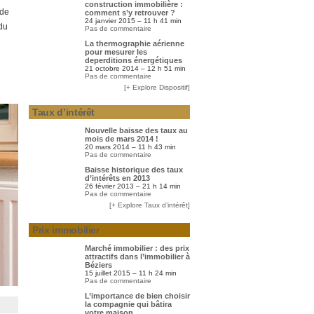
construction immobilière :
 de
comment s’y retrouver ?
24 janvier 2015 – 11 h 41 min
 du
Pas de commentaire
La thermographie aérienne
pour mesurer les
deperditions énergétiques
21 octobre 2014 – 12 h 51 min
Pas de commentaire
[+ Explore Dispositif]
Taux d’intérêt
Nouvelle baisse des taux au
mois de mars 2014 !
20 mars 2014 – 11 h 43 min
Pas de commentaire
Baisse historique des taux
d’intérêts en 2013
26 février 2013 – 21 h 14 min
Pas de commentaire
[+ Explore Taux d’intérêt]
Prix immobilier
Marché immobilier : des prix
attractifs dans l’immobilier à
Béziers
15 juillet 2015 – 11 h 24 min
Pas de commentaire
L’importance de bien choisir
la compagnie qui bâtira
votre maison