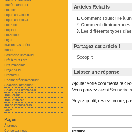
Intérêts emprunt
Articles Relatifs
Location
Logement ancien
Comment souscrire à une
Logement social
Comment diminuer mes p
Loi Duflot
Loi pinel
Les différents types d’a
Loi Scellier
Loyer
Maison pas chère
Partagez cet article !
Monde
Patrimoine immobilier
Scoop.it
Prêt à taux zéro
Prix immobilier
Projet de loi
Laisser une réponse
Promoteur
Rachat crédit immobilier
Ajouter votre commentaire ci-
Scandale immobilier
Vous pouvez aussi
Souscrire 
Secteur de l'immobilier
Taux crédit
Taux d'intérêt
Soyez gentil, restez propre, p
Taxes immobilières
Vente
Pages
À propos
Contactez-nous
(requis)