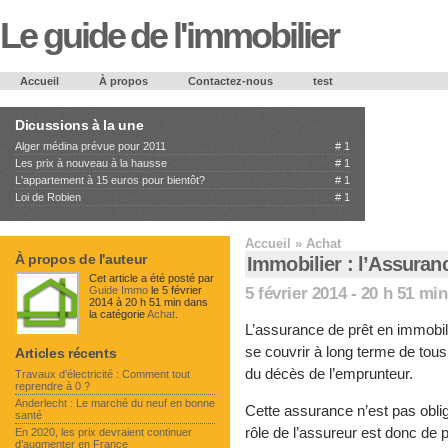
Le guide de l'immobilier
Accueil
À propos
Contactez-nous
test
Dicussions à la une
Alger médina prévue pour 2011
#
1
Les prix à nouveau à la hausse
#
1
L'appartement à 15 euros pour bientôt?
#
1
Loi de Robien
#
1
Accueil
»
Achat
À propos de l'auteur
Immobilier : l’Assuran
Cet article a été posté par
5 février 2014 - 20 h 51 min
Guide Immo
le 5 février
2014 à 20 h 51 min dans
la catégorie
Achat
.
L’assurance de prêt en immobili
se couvrir à long terme de tous
Articles récents
du décès de l’emprunteur.
Travaux d’électricité : Comment tout
reprendre à 0 ?
Anderlecht : Le marché du neuf en bonne
Cette assurance n’est pas obli
santé
rôle de l’assureur est donc de
En 2020, les prix devraient continuer
d’augmenter en France