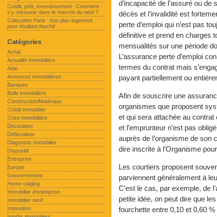
d’incapacité de l’assuré ou de
Crédit, prêt, investissement : Comment
s’y retrouver dans le marché du neuf ?
décès et l’invalidité est fortem
Colocation Paris : bon plan logement
perte d’emploi qui n’est pas to
pour étudiant fauché
définitive et prend en charges
Catégories
mensualités sur une période don
Achat
L’assurance perte d’emploi conn
Actualité Immobilière
termes du contrat mais s’enga
Aide
Annonces immobilières
payant partiellement ou entièr
Banques
Bulle immobilière
Afin de souscrire une assuranc
Construction/Matériaux
organismes que proposent syst
Crédit immobilier
et qui sera attachée au contrat
Crise immobilière
Décoration
et l’emprunteur n’est pas oblig
Défiscaliser
auprès de l’organisme de son cho
Diagnostic immobilier
dire inscrite à l’Organisme pou
Dispositif
Entreprise
Les courtiers proposent souve
Europe
Gouvernement
parviennent généralement à leur
Home staging
C’est le cas, par exemple, de l’
Immobilier d'entreprise
petite idée, on peut dire que l
Immobilier neuf
Imposition
fourchette entre 0,10 et 0,60 %
Impôts immobiliers